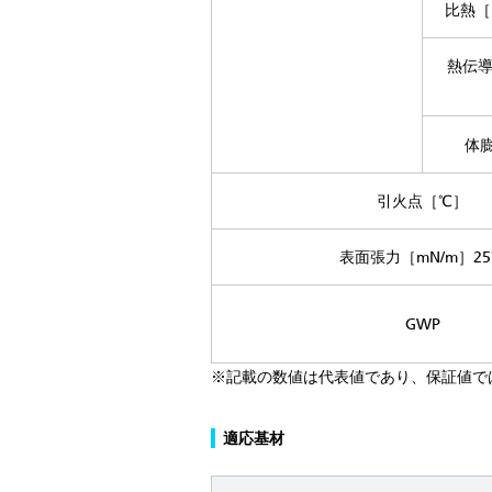
比熱［k
熱伝導
体
引火点［℃］
表面張力［mN/m］2
GWP
※記載の数値は代表値であり、保証値で
適応基材