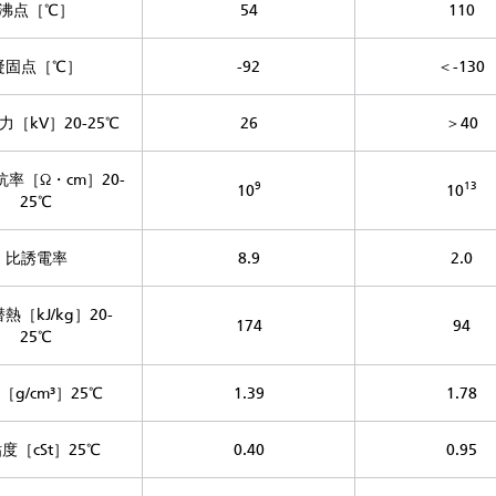
沸点［℃］
54
110
凝固点［℃］
-92
＜-130
力［kV］20-25℃
26
＞40
率［Ω・cm］20-
9
13
10
10
25℃
比誘電率
8.9
2.0
熱［kJ/kg］20-
174
94
25℃
［g/cm³］25℃
1.39
1.78
度［cSt］25℃
0.40
0.95