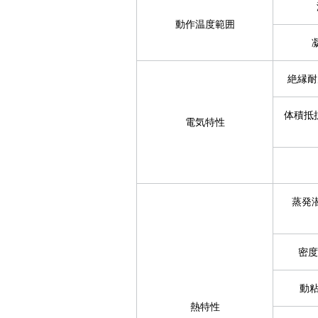
動作温度範囲
絶縁耐
体積抵抗
電気特性
蒸発潜
密度
動粘
熱特性