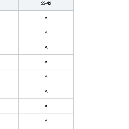
SS-49
A
A
A
A
A
A
A
A