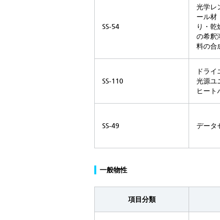
光学レ
ール材
SS-54
り・乾
の希釈
料の合
ドライ
SS-110
光源ユ
ヒート
SS-49
データ
一般物性
項目分類