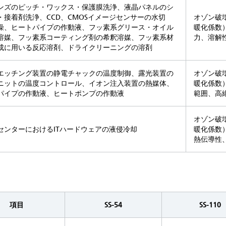
ンズのピッチ・ワックス・保護膜洗浄、液晶パネルのシ
・接着剤洗浄、CCD、CMOSイメージセンサーの水切
オゾン破
燥、ヒートパイプの作動液、フッ素系グリース・オイル
暖化係数
溶媒、フッ素系コーティング剤の希釈溶媒、フッ素系材
力、溶解
成に用いる反応溶剤、ドライクリーニングの溶剤
エッチング装置の静電チャックの温度制御、露光装置の
オゾン破
ニットの温度コントロール、イオン注入装置の熱媒体、
暖化係数
パイプの作動液、ヒートポンプの作動液
範囲、高
オゾン破
センターにおけるITハードウェアの液侵冷却
暖化係数
熱伝導性
項目
SS-54
SS-110