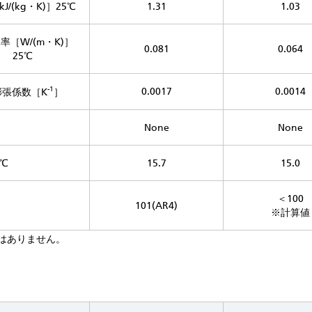
J/(kg・K)］25℃
1.31
1.03
率［W/(m・K)］
0.081
0.064
25℃
-1
0.0017
0.0014
膨張係数［K
］
None
None
5℃
15.7
15.0
＜100
101(AR4)
※計算値
はありません。