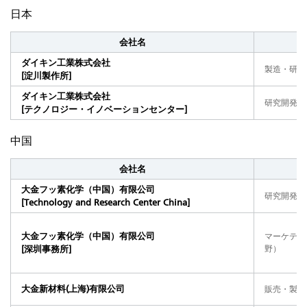
日本
会社名
ダイキン工業株式会社
製造・研究
[淀川製作所]
ダイキン工業株式会社
研究開発（
[テクノロジー・イノベーションセンター]
中国
会社名
大金フッ素化学（中国）有限公司
研究開発（
[Technology and Research Center China]
大金フッ素化学（中国）有限公司
マーケティ
[深圳事務所]
野）
大金新材料(上海)有限公司
販売・製造