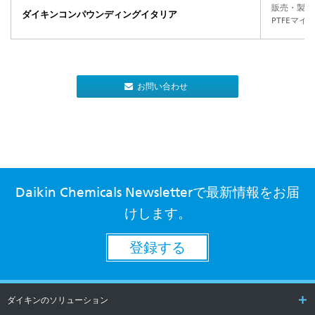
販売・製造
ダイキンコンパウンディングイタリア
PTFEマ
お問い合わせ
Daikin Chemicals Newsletterで最新情報をお届
けします。
登録する
ダイキンのソリューション