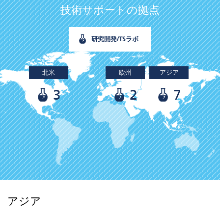
技術サポートの拠点
研究開発/TSラボ
北米
欧州
アジア
3
2
7
アジア