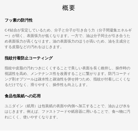
概要
フッ素の防汚性
C-F結合が安定しているため、分子と分子が引き合う力（分子間凝集エネルギ
ー）が弱く、表面張力が低くなります。一方で、油は分子同士が引き合うた
め表面張力が高くなります。油の表面張力のほうが高いため、油を主成分と
する皮脂などの汚れをはじきます。
指紋付着防止コーティング
指紋や皮脂の汚れつきにくくすることで美しい表面を長く維持し、操作時の
視認性を高め、メンテナンス性を改善することに繋がります。防汚コーティ
ング剤オプツールは疎水性と疎油性を併せ持つため、指紋が付着しにくくな
るだけでなく、滑りやすく、操作性も向上します。
食品包装紙への応用
ユニダイン（紙用）は包装紙の表面や内側へ加工することで、油および水を
はじきます。例えば、ファストフードや紙容器に用いることで、食べ物に汚
れにくく、使いやすくなります。