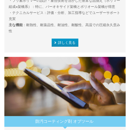
・フッ素ポリマーの設計・重合技術を活かした豊富な品揃え（ポリマー
組成×架橋系）：特に、パーオキサイド架橋とポリオール架橋が得意
・テクニカルサービス：評価・分析、加工指導などでユーザーサポート
充実
主な機能
：耐熱性、耐薬品性、耐油性、耐酸性、高温での圧縮永久歪み
性
詳しく見る
防汚コーティング剤 オプツール