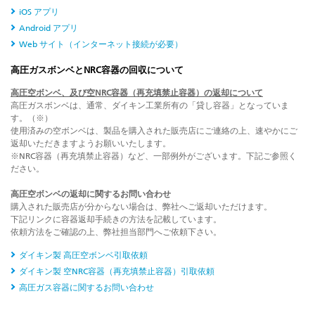
iOS アプリ
Android アプリ
Web サイト（インターネット接続が必要）
高圧ガスボンベとNRC容器の回収について
高圧空ボンベ、及び空NRC容器（再充填禁止容器）の返却について
高圧ガスボンベは、通常、ダイキン工業所有の「貸し容器」となっていま
す。（※）
使用済みの空ボンベは、製品を購入された販売店にご連絡の上、速やかにご
返却いただきますようお願いいたします。
※NRC容器（再充填禁止容器）など、一部例外がございます。下記ご参照く
ださい。
高圧空ボンベの返却に関するお問い合わせ
購入された販売店が分からない場合は、弊社へご返却いただけます。
下記リンクに容器返却手続きの方法を記載しています。
依頼方法をご確認の上、弊社担当部門へご依頼下さい。
ダイキン製 高圧空ボンベ引取依頼
ダイキン製 空NRC容器（再充填禁止容器）引取依頼
高圧ガス容器に関するお問い合わせ