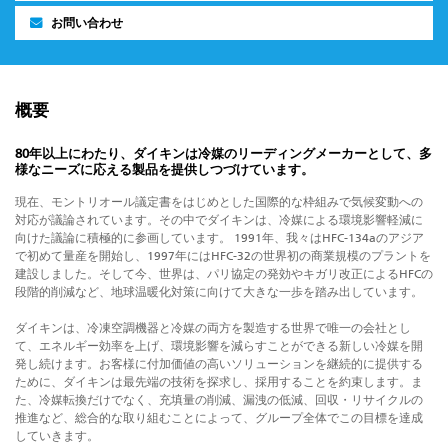
お問い合わせ
概要
80年以上にわたり、ダイキンは冷媒のリーディングメーカーとして、多
様なニーズに応える製品を提供しつづけています。
現在、モントリオール議定書をはじめとした国際的な枠組みで気候変動への
対応が議論されています。その中でダイキンは、冷媒による環境影響軽減に
向けた議論に積極的に参画しています。 1991年、我々はHFC-134aのアジア
で初めて量産を開始し、1997年にはHFC-32の世界初の商業規模のプラントを
建設しました。そして今、世界は、パリ協定の発効やキガリ改正によるHFCの
段階的削減など、地球温暖化対策に向けて大きな一歩を踏み出しています。
ダイキンは、冷凍空調機器と冷媒の両方を製造する世界で唯一の会社とし
て、エネルギー効率を上げ、環境影響を減らすことができる新しい冷媒を開
発し続けます。お客様に付加価値の高いソリューションを継続的に提供する
ために、ダイキンは最先端の技術を探求し、採用することを約束します。ま
た、冷媒転換だけでなく、充填量の削減、漏洩の低減、回収・リサイクルの
推進など、総合的な取り組むことによって、グループ全体でこの目標を達成
していきます。