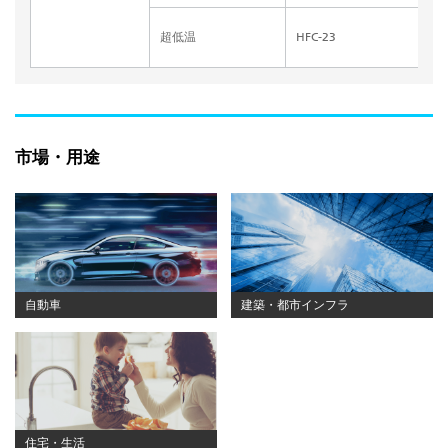
超低温
HFC-23
市場・用途
自動車
建築・都市インフラ
住宅・生活