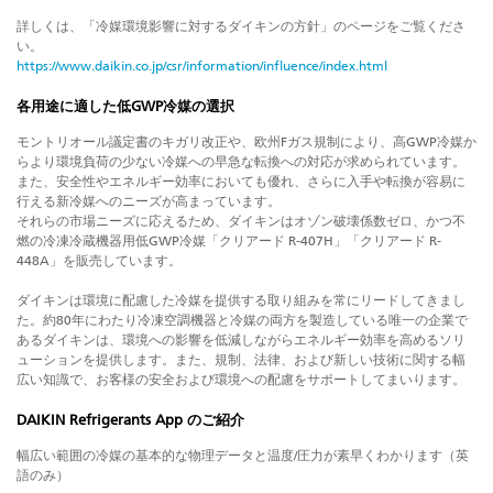
詳しくは、「冷媒環境影響に対するダイキンの方針」のページをご覧くださ
い。
https://www.daikin.co.jp/csr/information/influence/index.html
各用途に適した低GWP冷媒の選択
モントリオール議定書のキガリ改正や、欧州Fガス規制により、高GWP冷媒か
らより環境負荷の少ない冷媒への早急な転換への対応が求められています。
また、安全性やエネルギー効率においても優れ、さらに入手や転換が容易に
行える新冷媒へのニーズが高まっています。
それらの市場ニーズに応えるため、ダイキンはオゾン破壊係数ゼロ、かつ不
燃の冷凍冷蔵機器用低GWP冷媒「クリアード R-407H」「クリアード R-
448A」を販売しています。
ダイキンは環境に配慮した冷媒を提供する取り組みを常にリードしてきまし
た。約80年にわたり冷凍空調機器と冷媒の両方を製造している唯一の企業で
あるダイキンは、環境への影響を低減しながらエネルギー効率を高めるソリ
ューションを提供します。また、規制、法律、および新しい技術に関する幅
広い知識で、お客様の安全および環境への配慮をサポートしてまいります。
DAIKIN Refrigerants App のご紹介
幅広い範囲の冷媒の基本的な物理データと温度/圧力が素早くわかります（英
語のみ）