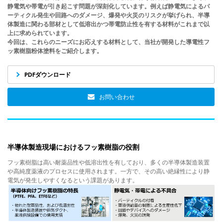
静電気や帯電が引き起こす問題が深刻化しています。例えば静電気によるパ
ーティクル発生や回路へのダメージ、爆発や火災のリスクが挙げられ、半導
体製造に関わる部材として低溶出かつ帯電防止性を有する材料がこれまで以
上に求められています。
今回は、これらのニーズにお応えする材料として、当社が開発した導電性フ
ッ素樹脂粉体塗料をご紹介します。
PDFダウンロード
お問い合わせ
半導体製造現場におけるフッ素樹脂の役割
フッ素樹脂は高い耐薬品性や低溶出性を有しており、多くの半導体製造装置
や高純度薬液のプロセスに使用されます。
一方で、その高い絶縁性により静
電気が発生しやすくなるという課題があります。