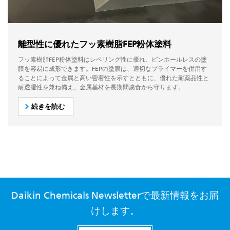
離型性に優れたフッ素樹脂FEP粉体塗料
フッ素樹脂FEP粉体塗料はレベリング性に優れ、ピンホールレスの塗
膜を容易に成形できます。FEPの塗膜は、適切なプライマーを併用す
ることによって金属と高い密着性を示すとともに、優れた耐薬品性と
耐透湿性を兼ね備え、金属基材を長期間腐食から守ります。
続きを読む
Daikin Chemicals Newsletterで最新情報をお届
けします。