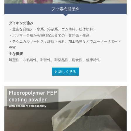
フッ素樹脂塗料
ダイキンの強み
・豊富な品揃え（水系、溶剤系、ゴム塗料、粉体塗料）
・ポリマー合成から塗料配合までの一貫開発・生産
・テクニカルサービス：評価・分析、加工指導などでユーザーサポート
充実
主な機能
離型性・非粘着性、耐熱性、耐薬品性、耐食性、低摩耗性
詳しく見る