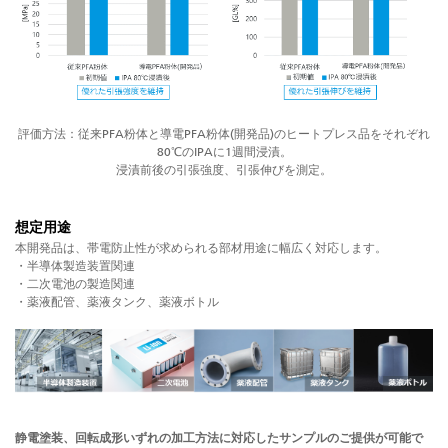
評価方法：従来PFA粉体と導電PFA粉体(開発品)のヒートプレス品をそれぞれ
80℃のIPAに1週間浸漬。
浸漬前後の引張強度、引張伸びを測定。
想定用途
本開発品は、帯電防止性が求められる部材用途に幅広く対応します。
・半導体製造装置関連
・二次電池の製造関連
・薬液配管、薬液タンク、薬液ボトル
静電塗装、回転成形いずれの加工方法に対応したサンプルのご提供が可能で