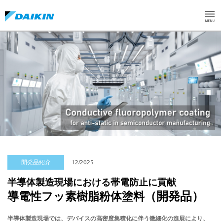
開発品紹介
12/2025
半導体製造現場における帯電防止に貢献
（開発品）
導電性フッ素樹脂粉体塗料
半導体製造現場では、デバイスの高密度集積化に伴う微細化の進展により、