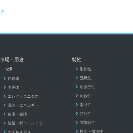
ータ
市場・用途
特性
市場
耐熱性
難燃性
自動車
耐薬品性
半導体
耐候性
エレクトロニクス
滑り性
電池・エネルギー
防汚性
住宅・生活
電気特性
建築・都市インフラ
撥水・撥油性
オイル＆ガス