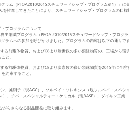
グラム（PFOA2010/2015スチュワードシップ・プログラム※1）」
を推進してきたことにより、スチュワードシップ・プログラムの目標期限
シップ・プログラムについて
OA自主削減プログラム（PFOA 2010/2015スチュワードシップ・プ
ログラムへの参加を呼びかけました。プログラムの内容は以下の通りで
を発生する前駆体物質、およびC8より炭素数の多い類縁物質の、工場から
すること。
発生する前駆体物質、およびC8より炭素数の多い類縁物質を2015年に全
ation）を約束すること。
オン、旭硝子（現AGC）、ソルベイ・ソレキシス（現ソルベイ・スペシ
マ）、チバ・スペシャルティー・ケミカル（現BASF）、ダイキン工業
ながらさらなる製品開発に取り組みます。