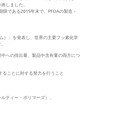
に参画しました。
である2015年末で、PFOAの製造・
ログラム）」を発表し、世界の主要フッ素化学
す。
環境中への排出量、製品中含有量の両方につ
廃することに対する努力を行うこと
ャルティー・ポリマーズ）、