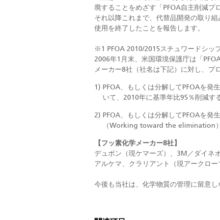
廃することをめざす「PFOA自主削減プロ
それ以降これまで、代替品開発の取り組み
使用を終了したことを報告します。
※1 PFOA 2010/2015スチュワード
2006年1月末、米国環境保護庁は「PF
メーカー8社（社名は下記）に対し、プ
PFOA、もしくは分解してPFOA
いて、2010年に基準年比95％削減
PFOA、もしくは分解してPFOAを
（Working toward the elimin
【フッ素化学メーカー8社】
デュポン（現ケマーズ）、3M／ダイネ
アルケマ、クラリアント（現アークロー
今後も当社は、化学物質の管理に留意し