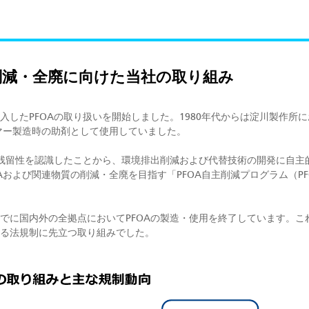
用の削減・全廃に向けた当社の取り組み
購入したPFOAの取り扱いを開始しました。1980年代からは淀川製作所
リマー製造時の助剤として使用していました。
長期残留性を認識したことから、環境排出削減および代替技術の開発に自主
および関連物質の削減・全廃を目指す「PFOA自主削減プログラム（PFOA
までに国内外の全拠点においてPFOAの製造・使用を終了しています。こ
ける法規制に先立つ取り組みでした。