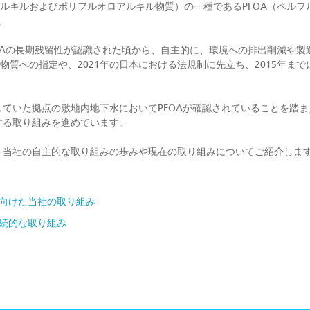
アルキルおよびポリフルオロアルキル物質）の一種であるPFOA（ペル
。
FOAの長期残留性が認識された頃から、自主的に、環境への排出削減や
物質への指定や、2021年の日本における法規制に先立ち、2015年まで
していた拠点の敷地内地下水においてPFOAが確認されていることを踏ま
する取り組みを進めています。
報、当社の自主的な取り組みの歩みや現在の取り組みについてご紹介しま
廃に向けた当社の取り組み
継続的な取り組み