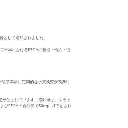
物質として追加されました。
て日本におけるPFOAの製造・輸入・使
、水道事業者に定期的な水質検査が義務付
設定がなされています。指針値は、法令上
PFOAの合計値で50ng/L以下とされ