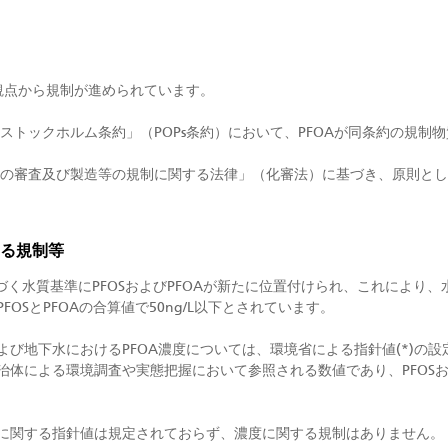
観点から規制が進められています。
るストックホルム条約」（POPs条約）において、PFOAが同条約の規制
質の審査及び製造等の規制に関する法律」（化審法）に基づき、原則とし
る規制等
基づく水質基準にPFOSおよびPFOAが新たに位置付けられ、これにより
OSとPFOAの合算値で50ng/L以下とされています。
び地下水におけるPFOA濃度については、環境省による指針値(*)の
体による環境調査や実態把握において参照される数値であり、PFOSおよび
に関する指針値は規定されておらず、濃度に関する規制はありません。