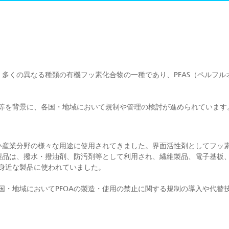
、多くの異なる種類の有機フッ素化合物の一種であり、PFAS（ペルフ
等を背景に、各国・地域において規制や管理の検討が進められています
広い産業分野の様々な用途に使用されてきました。界面活性剤としてフッ
学製品は、撥水・撥油剤、防汚剤等として利用され、繊維製品、電子基板
身近な製品に使われていました。
国・地域においてPFOAの製造・使用の禁止に関する規制の導入や代替
）