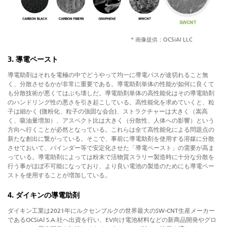
* 画像提供：OCSiAl LLC
3. 導電ペースト
導電助剤はそれを電極の中でどうやって均一に導電パスが途切れること無
く、分散させるかが非常に重要である。導電助剤単体の性能が如何に良くて
も分散技術が悪くてはぶち壊しだ。導電助剤単体の高性能化はその導電助剤
のハンドリング性の悪さを引き起こしている。高性能化を求めていくと、粒
子は細かく (微粉化、粒子の強固な会合)、ストラクチャーは大きく（嵩高
く、吸油量増加）、アスペクト比は大きく（分散性、人体への影響）という
方向へ行くことが必然となっている。これらは全て高性能化による問題点の
新たな創出に繋がっている。そこで、事前に導電助剤を使用する溶媒に分散
させておいて、バインダー等で安定化させた「導電ペースト」の需要が高ま
っている。導電助剤によっては粉末で活物質スラリー製造時に十分な分散を
行う事がほぼ不可能になっており、より良い電池の製造のためにも導電ペー
ストを使用することが増加している。
4. ダイキンの導電助剤
ダイキン工業は2021年にルクセンブルクの世界最大のSW-CNT生産メーカー
であるOCSiAl S.A.社へ出資を行い、EV向け電池材料などの新商品開発やグロ