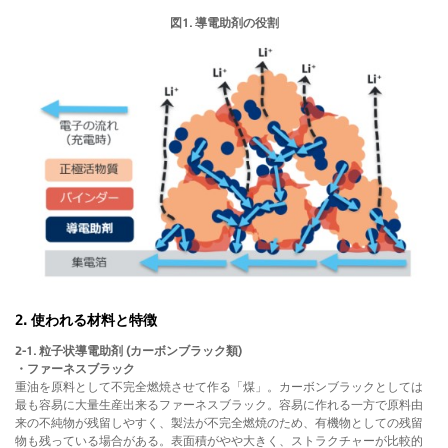
図1. 導電助剤の役割
2. 使われる材料と特徴
2-1. 粒子状導電助剤 (カーボンブラック類)
・ファーネスブラック
重油を原料として不完全燃焼させて作る「煤」。カーボンブラックとしては
最も容易に大量生産出来るファーネスブラック。容易に作れる一方で原料由
来の不純物が残留しやすく、製法が不完全燃焼のため、有機物としての残留
物も残っている場合がある。表面積がやや大きく、ストラクチャーが比較的