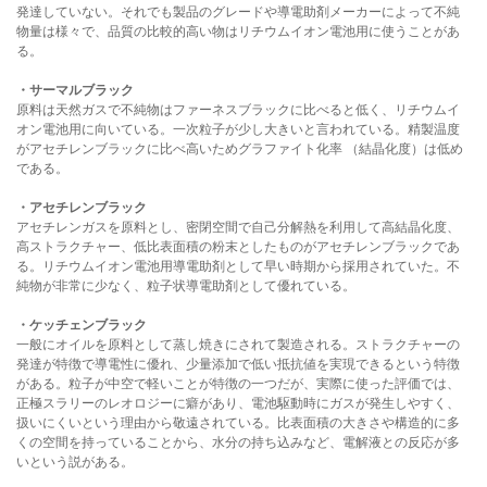
発達していない。それでも製品のグレードや導電助剤メーカーによって不純
物量は様々で、品質の比較的高い物はリチウムイオン電池用に使うことがあ
る。
・サーマルブラック
原料は天然ガスで不純物はファーネスブラックに比べると低く、リチウムイ
オン電池用に向いている。一次粒子が少し大きいと言われている。精製温度
がアセチレンブラックに比べ高いためグラファイト化率 （結晶化度）は低め
である。
・アセチレンブラック
アセチレンガスを原料とし、密閉空間で自己分解熱を利用して高結晶化度、
高ストラクチャー、低比表面積の粉末としたものがアセチレンブラックであ
る。リチウムイオン電池用導電助剤として早い時期から採用されていた。不
純物が非常に少なく、粒子状導電助剤として優れている。
・ケッチェンブラック
一般にオイルを原料として蒸し焼きにされて製造される。ストラクチャーの
発達が特徴で導電性に優れ、少量添加で低い抵抗値を実現できるという特徴
がある。粒子が中空で軽いことが特徴の一つだが、実際に使った評価では、
正極スラリーのレオロジーに癖があり、電池駆動時にガスが発生しやすく、
扱いにくいという理由から敬遠されている。比表面積の大きさや構造的に多
くの空間を持っていることから、水分の持ち込みなど、電解液との反応が多
いという説がある。