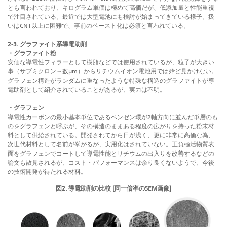
とも言われており、キログラム単価は極めて高価だが、低添加量と性能重視
で注目されている。最近では大型電池にも検討が始まってきている様子。扱
いはCNT以上に困難で、事前のペースト化は必須と言われている。
2-3. グラファイト系導電助剤
・グラファイト粉
安価な導電性フィラーとして樹脂などでは使用されているが、粒子が大きい
事（サブミクロン～数μm）からリチウムイオン電池用では殆ど見かけない。
グラフェン構造がランダムに重なったような特殊な構造のグラファイトが導
電助剤として紹介されていることがあるが、実力は不明。
・グラフェン
導電性カーボンの最小基本単位であるベンゼン環が2軸方向に並んだ単層のも
のをグラフェンと呼ぶが、その構造のままある程度の広がりを持った粉末材
料として供給されている。開発されてから日が浅く、更に非常に高価な為、
次世代材料として名前が挙がるが、実用化はされていない。正負極活物質表
面をグラフェンでコートして導電性能とリチウムの出入りを改善するなどの
論文も散見されるが、コスト・パフォーマンスは余り良くないようで、今後
の技術開発が待たれる材料。
図2. 導電助剤の比較 [同一倍率のSEM画像]