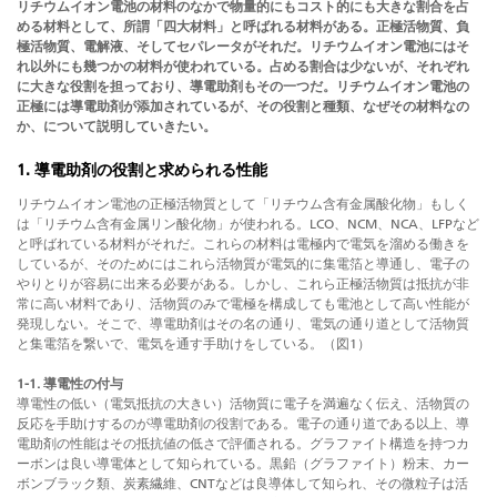
リチウムイオン電池の材料のなかで物量的にもコスト的にも大きな割合を占
める材料として、所謂「四大材料」と呼ばれる材料がある。正極活物質、負
極活物質、電解液、そしてセパレータがそれだ。リチウムイオン電池にはそ
れ以外にも幾つかの材料が使われている。占める割合は少ないが、それぞれ
に大きな役割を担っており、導電助剤もその一つだ。リチウムイオン電池の
正極には導電助剤が添加されているが、その役割と種類、なぜその材料なの
か、について説明していきたい。
1. 導電助剤の役割と求められる性能
リチウムイオン電池の正極活物質として「リチウム含有金属酸化物」もしく
は「リチウム含有金属リン酸化物」が使われる。LCO、NCM、NCA、LFPなど
と呼ばれている材料がそれだ。これらの材料は電極内で電気を溜める働きを
しているが、そのためにはこれら活物質が電気的に集電箔と導通し、電子の
やりとりが容易に出来る必要がある。しかし、これら正極活物質は抵抗が非
常に高い材料であり、活物質のみで電極を構成しても電池として高い性能が
発現しない。そこで、導電助剤はその名の通り、電気の通り道として活物質
と集電箔を繋いで、電気を通す手助けをしている。（図1）
1-1. 導電性の付与
導電性の低い（電気抵抗の大きい）活物質に電子を満遍なく伝え、活物質の
反応を手助けするのが導電助剤の役割である。電子の通り道である以上、導
電助剤の性能はその抵抗値の低さで評価される。グラファイト構造を持つカ
ーボンは良い導電体として知られている。黒鉛（グラファイト）粉末、カー
ボンブラック類、炭素繊維、CNTなどは良導体して知られ、その微粒子は活