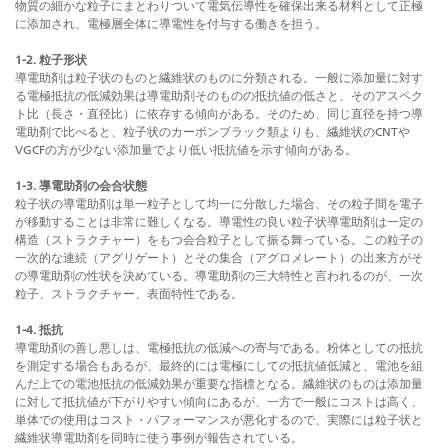
物質の細かな粒子にまとわりついて電気伝導性を確保出来る材料として正極
に添加され、電極層全体に導電性を付与する働きを担う。
1-2. 粒子形状
導電助剤は粒子状のものと繊維状のものに分類される。一般に添加量に対す
る電極抵抗の低減効果は導電助剤そのものの抵抗値の低さと、そのアスペク
ト比（長さ・直径比）に依存する傾向がある。そのため、同じ直径を持つ導
電助剤で比べると、粒子状のカーボンブラック類よりも、繊維状のCNTや
VGCFの方が少ない添加量でより低い抵抗値を示す傾向がある。
1-3. 導電助剤の会合状態
粒子状の導電助剤は単一粒子として均一に分散した場合、その粒子間を電子
が移動することは非常に難しくなる。導電性の良い粒子状導電助剤は一定の
構造（ストラクチャー）をもつ会合粒子として振る舞っている。この粒子の
一次的な連続（アグリゲート）とその集合（アグロメレート）の出来方がそ
の導電助剤の性状を決めている。導電助剤の三大特性と言われるのが、一次
粒子、ストラクチャー、表面特性である。
1-4. 抵抗
導電助剤の善し悪しは、電極抵抗の低減への寄与である。粉体としての抵抗
を測定する場合もあるが、最終的には電極にしての抵抗値低減と、電池を組
んだ上での電池抵抗の低減効果が重要な指標となる。繊維状のものは添加量
に対して抵抗値が下がりやすい傾向にあるが、一方で一般にコストは高く、
単体での使用はコスト・パフォーマンスが悪化するので、実際には粒子状と
繊維状導電助剤を同時に使う事例が報告されている。