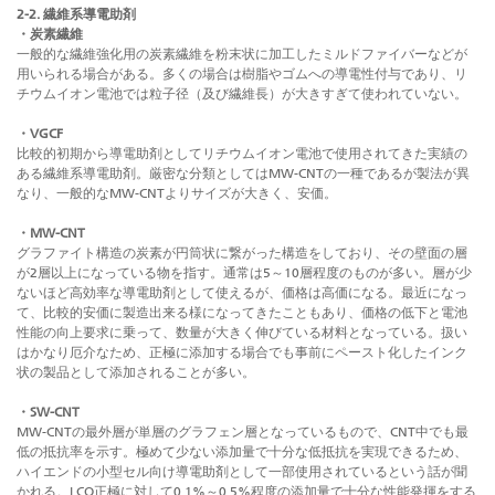
2-2. 繊維系導電助剤
・炭素繊維
一般的な繊維強化用の炭素繊維を粉末状に加工したミルドファイバーなどが
用いられる場合がある。多くの場合は樹脂やゴムへの導電性付与であり、リ
チウムイオン電池では粒子径（及び繊維長）が大きすぎて使われていない。
・VGCF
比較的初期から導電助剤としてリチウムイオン電池で使用されてきた実績の
ある繊維系導電助剤。厳密な分類としてはMW-CNTの一種であるが製法が異
なり、一般的なMW-CNTよりサイズが大きく、安価。
・MW-CNT
グラファイト構造の炭素が円筒状に繋がった構造をしており、その壁面の層
が2層以上になっている物を指す。通常は5～10層程度のものが多い。層が少
ないほど高効率な導電助剤として使えるが、価格は高価になる。最近になっ
て、比較的安価に製造出来る様になってきたこともあり、価格の低下と電池
性能の向上要求に乗って、数量が大きく伸びている材料となっている。扱い
はかなり厄介なため、正極に添加する場合でも事前にペースト化したインク
状の製品として添加されることが多い。
・SW-CNT
MW-CNTの最外層が単層のグラフェン層となっているもので、CNT中でも最
低の抵抗率を示す。極めて少ない添加量で十分な低抵抗を実現できるため、
ハイエンドの小型セル向け導電助剤として一部使用されているという話が聞
かれる。LCO正極に対して0.1%～0.5%程度の添加量で十分な性能発揮をする